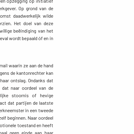
en opzegging op initiatief
erkgever. Op grond van de
omst daadwerkelijk wilde
rzien. Het doel van deze
illige beëindiging van het
val wordt bepaald óf en in
ail waarin ze aan de hand 
olgens de kantonrechter kan
haar ontslag. Ondanks dat
s dat naar oordeel van de
ijke stoornis of hevige
ct dat partijen de laatste
erkneemster in een tweede
zelf beginnen. Naar oordeel
otionele toestand en heeft
maal geen einde aan haar