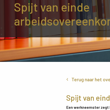
Spijt van einde
arbeidsovereenko
Terug naar het ov
Spijt van ei
Een werkneemster zegt 