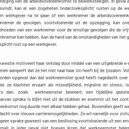
indiging van de arbeidsovereenkomst te bewerkstelligen. In geval e
vindt, kan er een zogeheten ‘onderzoeksplicht’ rusten op de w
een werkgever na te gaan of een werknemer de arbeidsovereenk
nemer de gevolgen, voortvloeiende uit de opzegging, kan ove
ehoeden van een werknemer voor de ernstige gevolgen die de vrijw
rknemer kan hebben. Aan de hand van de omstandigheden van het ge
splicht rust op een werkgever.
westie motiveert haar ontslag door middel van een uitgebreide e-m
enen aangeeft dat ze het niet naar haar zin heeft bij de ijssalon. V
worden opgevat dan dat werkneemster goed heeft nagedacht over 
 ze klachten ervaart als misselijkheid, migraine en stress, i
rs dan, zoals werkneemster beweert, een tijdelijke geestel
van sprake is blijkt niet uit de stukken en evenmin uit het conta
eenkomst nog duurde met elkaar hebben gehad. Bovendien geeft w
acht over nieuwe carrièremogelijkheden. Ze wil namelijk voor zich
r geen sprake geweest van een beslissing voortvloeiende uit een em
agmail in ieder geval niet hoeven lezen dat werkneemster hele