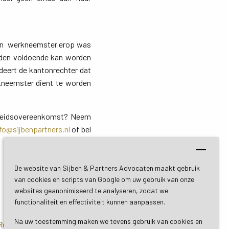
van werkneemster erop was 
eden voldoende kan worden
deert de kantonrechter dat
kneemster dient te worden
arbeidsovereenkomst? Neem
nfo@sijbenpartners.nl
of bel 
De website van Sijben & Partners Advocaten maakt gebruik
van cookies en scripts van Google om uw gebruik van onze
websites geanonimiseerd te analyseren, zodat we
functionaliteit en effectiviteit kunnen aanpassen.
Na uw toestemming maken we tevens gebruik van cookies en
 Roermond
Bezoekadres De Bilt