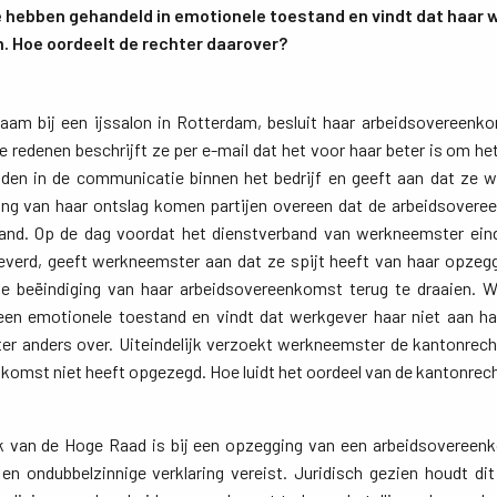
e hebben gehandeld in emotionele toestand en vindt dat haar 
. Hoe oordeelt de rechter daarover?
am bij een ijssalon in Rotterdam, besluit haar arbeidsovereenko
e redenen beschrijft ze per e-mail dat het voor haar beter is om het 
nden in de communicatie binnen het bedrijf en geeft aan dat ze w
ing van haar ontslag komen partijen overeen dat de arbeidsoveree
nd. Op de dag voordat het dienstverband van werkneemster eindi
eleverd, geeft werkneemster aan dat ze spijt heeft van haar opzegg
n de beëindiging van haar arbeidsovereenkomst terug te draaien.
een emotionele toestand en vindt dat werkgever haar niet aan h
er anders over. Uiteindelijk verzoekt werkneemster de kantonrecht
nkomst niet heeft opgezegd. Hoe luidt het oordeel van de kantonrec
k van de Hoge Raad is bij een opzegging van een arbeidsovereenko
en ondubbelzinnige verklaring vereist. Juridisch gezien houdt di