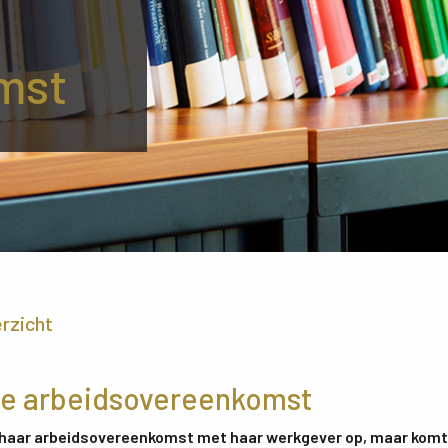
mst
erzicht
nde arbeidsovereenkomst
haar arbeidsovereenkomst met haar werkgever op, maar komt