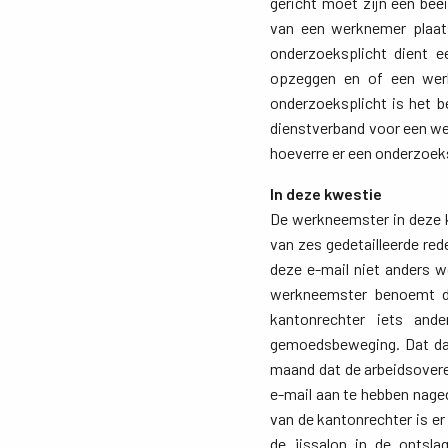
gericht moet zijn een beë
van een werknemer plaats
onderzoeksplicht dient 
opzeggen en of een werk
onderzoeksplicht is het b
dienstverband voor een we
hoeverre er een onderzoek
In deze kwestie
De werkneemster in deze k
van zes gedetailleerde red
deze e-mail niet anders 
werkneemster benoemt dat
kantonrechter iets ande
gemoedsbeweging. Dat daar
maand dat de arbeidsover
e-mail aan te hebben naged
van de kantonrechter is e
de ijssalon in de ontsl