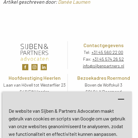
Artikel geschreven door:
Danée Laumen
Contactgegevens
Tel:
+31 45 560 22 00
Fax:
+31 45 574 26 52
info@sijbenpartners.nl
Hoofdvestiging Heerlen
Bezoekadres Roermond
Laan van Hövell tot Westerflier 23
Boven de Wolfskuil 3
6411 EW Heerlen
6049 LX Roermond
Routebeschrijving
Routebeschrijving
Bezoekadres De Bilt
De website van Sijben & Partners Advocaten maakt
Soestdijkseweg Zuid 13
gebruik van cookies en scripts van Google om uw gebruik
3732 HC De Bilt (Utrecht)
van onze websites geanonimiseerd te analyseren, zodat
Routebeschrijving
we functionaliteit en effectiviteit kunnen aanpassen.