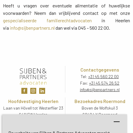
Heeft u vragen over eventuele alimentatie of huwelijkse
voorwaarden? Neem dan vrijblijvend contact op met onze
gespecialiseerde familierechtadvocaten
in Heerlen 
via
info@sijbenpartners.nl
dan wel via 045 – 560 22 00.
Contactgegevens
Tel:
+31 45 560 22 00
Fax:
+31 45 574 26 52
info@sijbenpartners.nl
Hoofdvestiging Heerlen
Bezoekadres Roermond
Laan van Hövell tot Westerflier 23
Boven de Wolfskuil 3
6411 EW Heerlen
6049 LX Roermond
Routebeschrijving
Routebeschrijving
Bezoekadres De Bilt
De website van Sijben & Partners Advocaten maakt