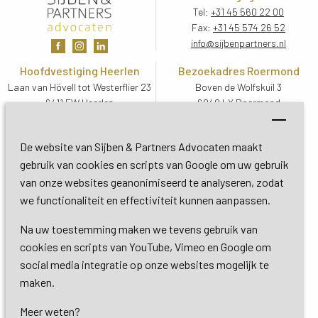
Tel:
+31 45 560 22 00
Fax:
+31 45 574 26 52
info@sijbenpartners.nl
Hoofdvestiging Heerlen
Bezoekadres Roermond
Laan van Hövell tot Westerflier 23
Boven de Wolfskuil 3
6411 EW Heerlen
6049 LX Roermond
Routebeschrijving
Routebeschrijving
Bezoekadres De Bilt
De website van Sijben & Partners Advocaten maakt
Soestdijkseweg Zuid 13
gebruik van cookies en scripts van Google om uw gebruik
3732 HC De Bilt (Utrecht)
van onze websites geanonimiseerd te analyseren, zodat
Routebeschrijving
we functionaliteit en effectiviteit kunnen aanpassen.
Na uw toestemming maken we tevens gebruik van
Copyright 2026 © Sijben & Partners 
cookies en scripts van YouTube, Vimeo en Google om
social media integratie op onze websites mogelijk te
Algemene voorwaarden
maken.
Meer weten?
Privacy- en cookieverklaring