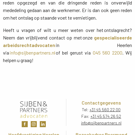
reden opgezegd en van die dringende reden is onverwijld
mededeling gedaan aan de werknemer. Er is dan ook geen reden
om het ontslag op staande voet te vernietigen.
Heeft u vragen of wilt u meer weten over het ontslagrecht?
Neem dan vrijblijvend contact op met onze
gespecialiseerde
arbeidsrechtadvocaten
in Heerlen 
via
info@sijbenpartners.nl
of bel gerust via 
045 560 2200
. Wij
helpen u graag!
Contactgegevens
Tel:
+31 45 560 22 00
Fax:
+31 45 574 26 52
info@sijbenpartners.nl
Hoofdvestiging Heerlen
Bezoekadres Roermond