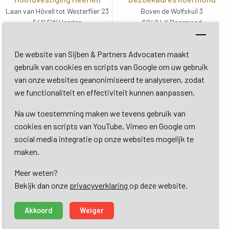
Laan van Hövell tot Westerflier 23
Boven de Wolfskuil 3
6411 EW Heerlen
6049 LX Roermond
Routebeschrijving
Routebeschrijving
Bezoekadres De Bilt
De website van Sijben & Partners Advocaten maakt
Soestdijkseweg Zuid 13
gebruik van cookies en scripts van Google om uw gebruik
3732 HC De Bilt (Utrecht)
van onze websites geanonimiseerd te analyseren, zodat
Routebeschrijving
we functionaliteit en effectiviteit kunnen aanpassen.
Na uw toestemming maken we tevens gebruik van
Copyright 2026 © Sijben & Partners 
cookies en scripts van YouTube, Vimeo en Google om
social media integratie op onze websites mogelijk te
Algemene voorwaarden
maken.
Meer weten?
Privacy- en cookieverklaring
Bekijk dan onze 
privacyverklaring
op deze website.
Dienstverlening
Akkoord
Weiger
made by ivengi