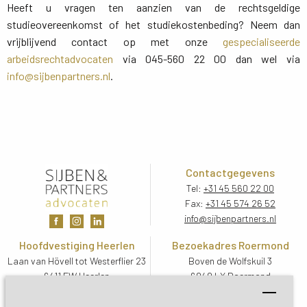
Heeft u vragen ten aanzien van de rechtsgeldige
studieovereenkomst of het studiekostenbeding? Neem dan
vrijblijvend contact op met onze
gespecialiseerde
arbeidsrechtadvocaten
via 045-560 22 00 dan wel via 
info@sijbenpartners.nl
.
Contactgegevens
Tel:
+31 45 560 22 00
Fax:
+31 45 574 26 52
info@sijbenpartners.nl
Hoofdvestiging Heerlen
Bezoekadres Roermond
Laan van Hövell tot Westerflier 23
Boven de Wolfskuil 3
6411 EW Heerlen
6049 LX Roermond
Routebeschrijving
Routebeschrijving