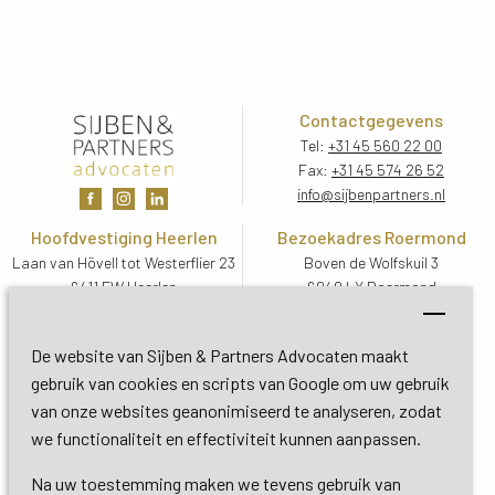
Contactgegevens
Tel:
+31 45 560 22 00
Fax:
+31 45 574 26 52
info@sijbenpartners.nl
Hoofdvestiging Heerlen
Bezoekadres Roermond
Laan van Hövell tot Westerflier 23
Boven de Wolfskuil 3
6411 EW Heerlen
6049 LX Roermond
Routebeschrijving
Routebeschrijving
Bezoekadres De Bilt
De website van Sijben & Partners Advocaten maakt
Soestdijkseweg Zuid 13
gebruik van cookies en scripts van Google om uw gebruik
3732 HC De Bilt (Utrecht)
van onze websites geanonimiseerd te analyseren, zodat
Routebeschrijving
we functionaliteit en effectiviteit kunnen aanpassen.
Na uw toestemming maken we tevens gebruik van