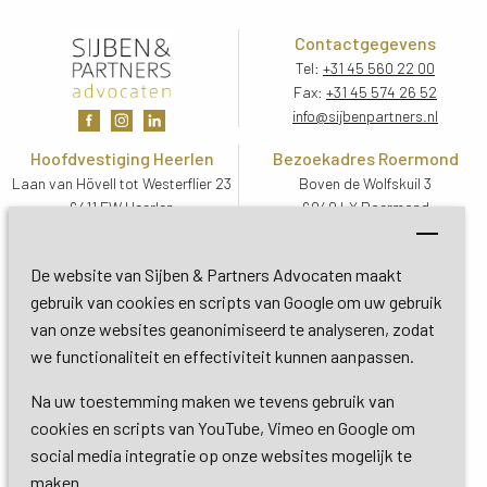
Contactgegevens
Tel:
+31 45 560 22 00
Fax:
+31 45 574 26 52
info@sijbenpartners.nl
Hoofdvestiging Heerlen
Bezoekadres Roermond
Laan van Hövell tot Westerflier 23
Boven de Wolfskuil 3
6411 EW Heerlen
6049 LX Roermond
Routebeschrijving
Routebeschrijving
Bezoekadres De Bilt
De website van Sijben & Partners Advocaten maakt
Soestdijkseweg Zuid 13
gebruik van cookies en scripts van Google om uw gebruik
3732 HC De Bilt (Utrecht)
van onze websites geanonimiseerd te analyseren, zodat
Routebeschrijving
we functionaliteit en effectiviteit kunnen aanpassen.
Na uw toestemming maken we tevens gebruik van
Copyright 2026 © Sijben & Partners 
cookies en scripts van YouTube, Vimeo en Google om
social media integratie op onze websites mogelijk te
Algemene voorwaarden
maken.