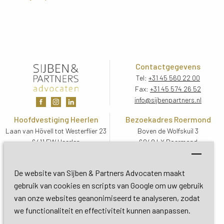
Contactgegevens
Tel:
+31 45 560 22 00
Fax:
+31 45 574 26 52
info@sijbenpartners.nl
Hoofdvestiging Heerlen
Bezoekadres Roermond
Laan van Hövell tot Westerflier 23
Boven de Wolfskuil 3
6411 EW Heerlen
6049 LX Roermond
Routebeschrijving
Routebeschrijving
Bezoekadres De Bilt
De website van Sijben & Partners Advocaten maakt
Soestdijkseweg Zuid 13
gebruik van cookies en scripts van Google om uw gebruik
3732 HC De Bilt (Utrecht)
van onze websites geanonimiseerd te analyseren, zodat
Routebeschrijving
we functionaliteit en effectiviteit kunnen aanpassen.