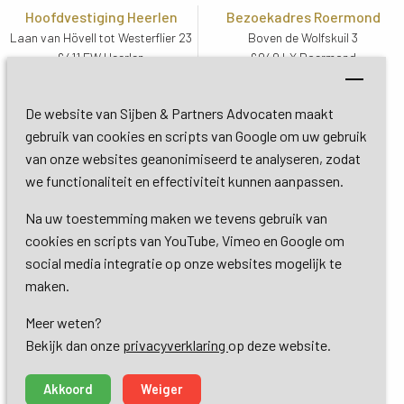
Hoofdvestiging Heerlen
Bezoekadres Roermond
Laan van Hövell tot Westerflier 23
Boven de Wolfskuil 3
6411 EW Heerlen
6049 LX Roermond
Routebeschrijving
Routebeschrijving
Bezoekadres De Bilt
De website van Sijben & Partners Advocaten maakt
Soestdijkseweg Zuid 13
gebruik van cookies en scripts van Google om uw gebruik
3732 HC De Bilt (Utrecht)
van onze websites geanonimiseerd te analyseren, zodat
Routebeschrijving
we functionaliteit en effectiviteit kunnen aanpassen.
Na uw toestemming maken we tevens gebruik van
Copyright 2026 © Sijben & Partners 
cookies en scripts van YouTube, Vimeo en Google om
social media integratie op onze websites mogelijk te
Algemene voorwaarden
maken.
Meer weten?
Privacy- en cookieverklaring
Bekijk dan onze 
privacyverklaring
op deze website.
Dienstverlening
Akkoord
Weiger