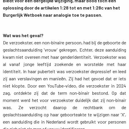
biedt voor een dergelijke wijziging, maar bood toch een
oplossing door de artikelen 1:28 tot en met 1:28c van het
Burgerlijk Wetboek naar analogie toe te passen.
Wat was het geval?
De verzoekster, een non-binaire persoon, had bij de geboorte de 
geslachtsaanduiding 'vrouw' gekregen. Echter, deze aanduiding
kwam niet overeen met haar genderidentiteit. Verzoekster was
al vanaf jonge leeftijd zoekende en worstelde met haar
identiteit. In haar puberteit was verzoekster depressief en leed
zij aan verslavingen en manieën. Zij had het gevoel dat er iets
niet klopte. Door een YouTube-video, die verzoekster in 2024
zag, ontdekte zij dat de term non-binair bestond. Op dat
moment werd het voor verzoekster duidelijk dat zij non-binair
was. Ze verzocht daarop de rechtbank om de
geslachtsaanduiding op haar geboorteakte te wijzigen naar 'X',
een aanduiding die in Nederland wordt gebruikt voor personen
die zich niet als man of vrouw identificeren.