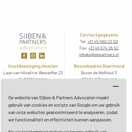
Contactgegevens
Tel:
+31 45 560 22 00
Fax:
+31 45 574 26 52
info@sijbenpartners.nl
Hoofdvestiging Heerlen
Bezoekadres Roermond
Laan van Hövell tot Westerflier 23
Boven de Wolfskuil 3
6411 EW Heerlen
6049 LX Roermond
Routebeschrijving
Routebeschrijving
Bezoekadres De Bilt
De website van Sijben & Partners Advocaten maakt
Soestdijkseweg Zuid 13
gebruik van cookies en scripts van Google om uw gebruik
3732 HC De Bilt (Utrecht)
van onze websites geanonimiseerd te analyseren, zodat
Routebeschrijving
we functionaliteit en effectiviteit kunnen aanpassen.
Na uw toestemming maken we tevens gebruik van