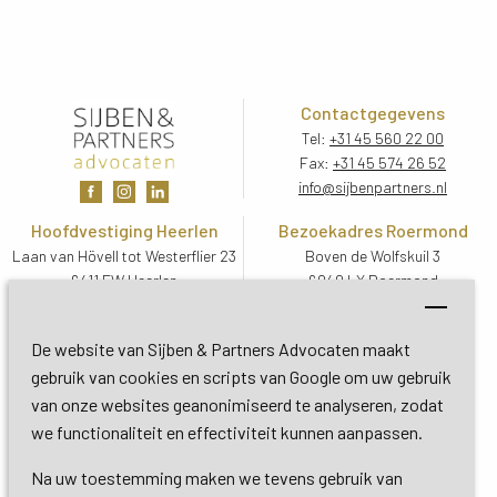
Contactgegevens
Tel:
+31 45 560 22 00
Fax:
+31 45 574 26 52
info@sijbenpartners.nl
Hoofdvestiging Heerlen
Bezoekadres Roermond
Laan van Hövell tot Westerflier 23
Boven de Wolfskuil 3
6411 EW Heerlen
6049 LX Roermond
Routebeschrijving
Routebeschrijving
Bezoekadres De Bilt
De website van Sijben & Partners Advocaten maakt
Soestdijkseweg Zuid 13
gebruik van cookies en scripts van Google om uw gebruik
3732 HC De Bilt (Utrecht)
van onze websites geanonimiseerd te analyseren, zodat
Routebeschrijving
we functionaliteit en effectiviteit kunnen aanpassen.
Na uw toestemming maken we tevens gebruik van