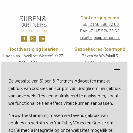
Contactgegevens
Tel:
+31 45 560 22 00
Fax:
+31 45 574 26 52
info@sijbenpartners.nl
Hoofdvestiging Heerlen
Bezoekadres Roermond
Laan van Hövell tot Westerflier 23
Boven de Wolfskuil 3
6411 EW Heerlen
6049 LX Roermond
Routebeschrijving
Routebeschrijving
Bezoekadres De Bilt
De website van Sijben & Partners Advocaten maakt
Soestdijkseweg Zuid 13
gebruik van cookies en scripts van Google om uw gebruik
3732 HC De Bilt (Utrecht)
van onze websites geanonimiseerd te analyseren, zodat
Routebeschrijving
we functionaliteit en effectiviteit kunnen aanpassen.
Na uw toestemming maken we tevens gebruik van
Copyright 2026 © Sijben & Partners 
cookies en scripts van YouTube, Vimeo en Google om
social media integratie op onze websites mogelijk te