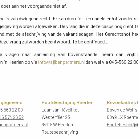
, doet aan het voorgaande niet af.
 is van dwingend recht. Er kan dus niet ten nadele en/of zonder sc
elgeving worden afgeweken. De vraag die in deze casus nog dient t
d met de afschrijving van de vakantiedagen. Het Gerechtshof he
 deze vraag zal worden beantwoord. To be continued...
jke vragen naar aanleiding van bovenstaande, neem dan vrijb
n in Heerlen op via
info@sijbenpartners.nl
dan wel via 045-560 22 0
tgegevens
Hoofdvestiging Heerlen
Bezoekadres
45 560 22 00
Laan van Hövell tot
Boven de Wolfsk
45 574 26 52
Westerflier 23
6049 LX Roerm
benpartners.nl
6411 EW Heerlen
Routebeschrijv
Routebeschrijving