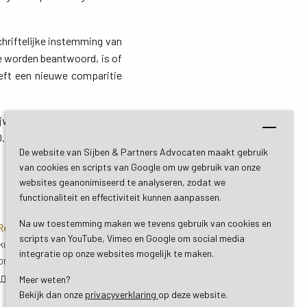
hriftelijke instemming van
e worden beantwoord, is of
eft een nieuwe comparitie
lijvend contact met onze
0.
De website van Sijben & Partners Advocaten maakt gebruik
van cookies en scripts van Google om uw gebruik van onze
websites geanonimiseerd te analyseren, zodat we
functionaliteit en effectiviteit kunnen aanpassen.
Na uw toestemming maken we tevens gebruik van cookies en
 Roermond
Bezoekadres De Bilt
scripts van YouTube, Vimeo en Google om social media
uil 3
Soestdijkseweg Zuid 13
integratie op onze websites mogelijk te maken.
ond
3732 HC De Bilt (Utrecht)
ing
Routebeschrijving
Meer weten?
Bekijk dan onze 
privacyverklaring
op deze website.