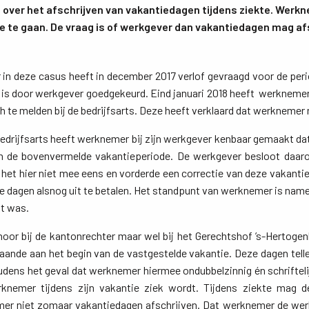
over het afschrijven van vakantiedagen tijdens ziekte. Werkn
ie te gaan. De vraag is of werkgever dan vakantiedagen mag af
in deze casus heeft in december 2017 verlof gevraagd voor de peri
of is door werkgever goedgekeurd. Eind januari 2018 heeft werkneme
 te melden bij de bedrijfsarts. Deze heeft verklaard dat werknemer n
bedrijfsarts heeft werknemer bij zijn werkgever kenbaar gemaakt dat 
n de bovenvermelde vakantieperiode. De werkgever besloot daar
het hier niet mee eens en vorderde een correctie van deze vakantie
dagen alsnog uit te betalen. Het standpunt van werknemer is namelijk
t was.
oor bij de kantonrechter maar wel bij het Gerechtshof ’s-Hertoge
aande aan het begin van de vastgestelde vakantie. Deze dagen tell
udens het geval dat werknemer hiermee ondubbelzinnig én schriftelij
knemer tijdens zijn vakantie ziek wordt. Tijdens ziekte mag 
r niet zomaar vakantiedagen afschrijven. Dat werknemer de wer