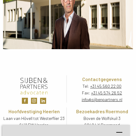
Contactgegevens
Tel:
+31 45 560 22 00
Fax:
+31 45 574 26 52
info@sijbenpartners.nl
Hoofdvestiging Heerlen
Bezoekadres Roermond
Laan van Hövell tot Westerflier 23
Boven de Wolfskuil 3
6411 EW Heerlen
6049 LX Roermond
Routebeschrijving
Routebeschrijving