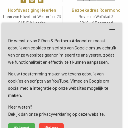
Hoofdvestiging Heerlen
Bezoekadres Roermond
Laan van Hövell tot Westerflier 23
Boven de Wolfskuil 3
6411 EW Heerlen
6049 LX Roermond
Routebeschrijving
Routebeschrijving
Bezoekadres De Bilt
De website van Sijben & Partners Advocaten maakt
Soestdijkseweg Zuid 13
gebruik van cookies en scripts van Google om uw gebruik
3732 HC De Bilt (Utrecht)
van onze websites geanonimiseerd te analyseren, zodat
Routebeschrijving
we functionaliteit en effectiviteit kunnen aanpassen.
Na uw toestemming maken we tevens gebruik van
Copyright 2026 © Sijben & Partners 
cookies en scripts van YouTube, Vimeo en Google om
social media integratie op onze websites mogelijk te
Algemene voorwaarden
maken.
Meer weten?
Privacy- en cookieverklaring
Bekijk dan onze 
privacyverklaring
op deze website.
Dienstverlening
Akkoord
Weiger