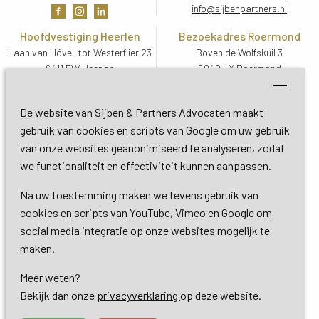
info@sijbenpartners.nl
Hoofdvestiging Heerlen
Bezoekadres Roermond
Laan van Hövell tot Westerflier 23
Boven de Wolfskuil 3
6411 EW Heerlen
6049 LX Roermond
Routebeschrijving
Routebeschrijving
Bezoekadres De Bilt
De website van Sijben & Partners Advocaten maakt
Soestdijkseweg Zuid 13
gebruik van cookies en scripts van Google om uw gebruik
3732 HC De Bilt (Utrecht)
van onze websites geanonimiseerd te analyseren, zodat
Routebeschrijving
we functionaliteit en effectiviteit kunnen aanpassen.
Na uw toestemming maken we tevens gebruik van
Copyright 2026 © Sijben & Partners 
cookies en scripts van YouTube, Vimeo en Google om
social media integratie op onze websites mogelijk te
Algemene voorwaarden
maken.
Meer weten?
Privacy- en cookieverklaring
Bekijk dan onze 
privacyverklaring
op deze website.
Dienstverlening