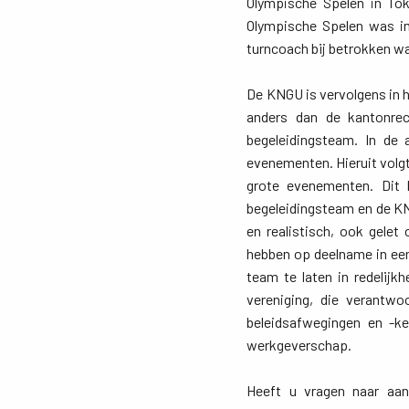
Olympische Spelen in To
Olympische Spelen was i
turncoach bij betrokken w
De KNGU is vervolgens in ho
anders dan de kantonrec
begeleidingsteam. In de 
evenementen. Hieruit volgt
grote evenementen. Dit 
begeleidingsteam en de KN
en realistisch, ook gelet
hebben op deelname in een
team te laten in redelij
vereniging, die verantwo
beleidsafwegingen en -k
werkgeverschap.
Heeft u vragen naar aan