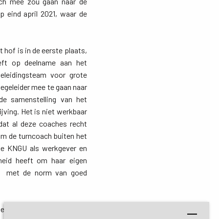
ach mee zou gaan naar de
eind april 2021, waar de
hof is in de eerste plaats, 
eft op deelname aan het
geleidingsteam voor grote
begeleider mee te gaan naar
de samenstelling van het
ving. Het is niet werkbaar
 dat al deze coaches recht
om de turncoach buiten het
 de KNGU als werkgever en
jheid heeft om haar eigen
eld met de norm van goed
t onze gespecialiseerde 