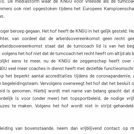
kio. De mediastorm waar de KNGU voor vreesde als de turnco
mmers ook niet opgestoken tijdens het Europees Kampioenschap 
as.
ger beroep gegaan. Het hof heeft de KNGU in het gelijk gesteld. Het 
hter, van oordeel dat de arbeidsovereenkomst geen recht ge
arbeidsovereenkomst staat dat de turncoach lid is van het be
 volgens het hof niet dat de turncoach het recht heeft om altijd als 
blijkt eens te meer, nu de KNGU de zeggenschap heeft over 
GU veel meer coaches in dienst heeft met dezelfde functieomschrij
 op het beperkt aantal accreditaties tijdens de coronapandemie,
 begeleidingsteam. Vervolgens overweegt het hof dat het besluit 
kheid is genomen. Hierbij wordt met name van belang geacht dat
ordelijk is voor (onder meer) het topsportbeleid, de nodige vri
euzes te maken. Volgens het hof wordt niet in strijd gehand
leiding van bovenstaande, neem dan vrijblijvend contact op me