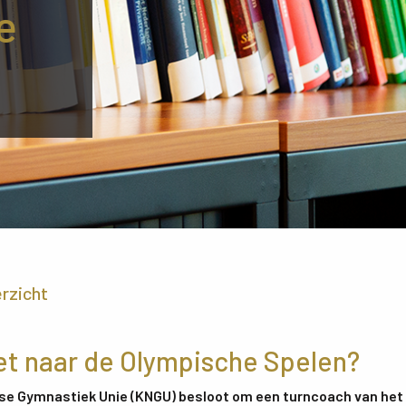
e
erzicht
et naar de Olympische Spelen?
dse Gymnastiek Unie (KNGU) besloot om een turncoach van he