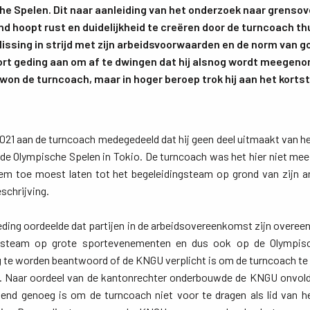
e Spelen. Dit naar aanleiding van het onderzoek naar grensov
d hoopt rust en duidelijkheid te creëren door de turncoach thu
issing in strijd met zijn arbeidsvoorwaarden en de norm van 
rt geding aan om af te dwingen dat hij alsnog wordt meegen
 won de turncoach, maar in hoger beroep trok hij aan het kortst
2021 aan de turncoach medegedeeld dat hij geen deel uitmaakt van h
e Olympische Spelen in Tokio. De turncoach was het hier niet mee 
m toe moest laten tot het begeleidingsteam op grond van zijn 
schrijving.
eding oordeelde dat partijen in de arbeidsovereenkomst zijn overe
ingsteam op grote sportevenementen en dus ook op de Olympisc
 te worden beantwoord of de KNGU verplicht is om de turncoach te w
 Naar oordeel van de kantonrechter onderbouwde de KNGU onvoldoe
end genoeg is om de turncoach niet voor te dragen als lid van h