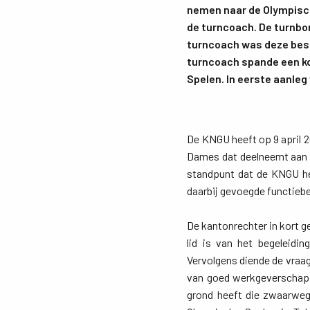
nemen naar de Olympisch
de turncoach. De turnbon
turncoach was deze besl
turncoach spande een ko
Spelen. In eerste aanleg
De KNGU heeft op 9 april 
Dames dat deelneemt aan d
standpunt dat de KNGU he
daarbij gevoegde functiebe
De kantonrechter in kort g
lid is van het begeleid
Vervolgens diende de vraag
van goed werkgeverschap.
grond heeft die zwaarweg