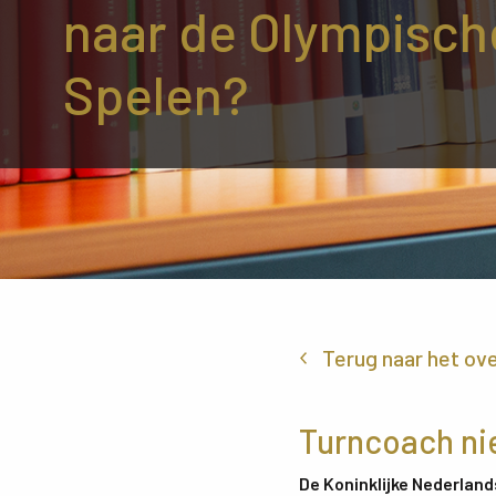
naar de Olympisch
Spelen?
Terug naar het ov
Turncoach ni
De Koninklijke Nederlan