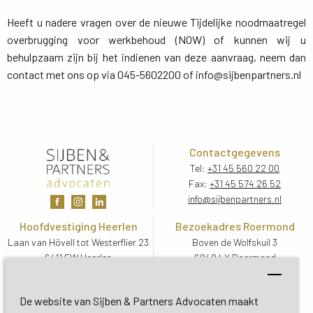
Heeft u nadere vragen over de nieuwe Tijdelijke noodmaatregel
overbrugging voor werkbehoud (NOW) of kunnen wij u
behulpzaam zijn bij het indienen van deze aanvraag, neem dan
contact met ons op via 045-5602200 of info@sijbenpartners.nl
Contactgegevens
Tel:
+31 45 560 22 00
Fax:
+31 45 574 26 52
info@sijbenpartners.nl
Hoofdvestiging Heerlen
Bezoekadres Roermond
Laan van Hövell tot Westerflier 23
Boven de Wolfskuil 3
6411 EW Heerlen
6049 LX Roermond
Routebeschrijving
Routebeschrijving
Bezoekadres De Bilt
De website van Sijben & Partners Advocaten maakt