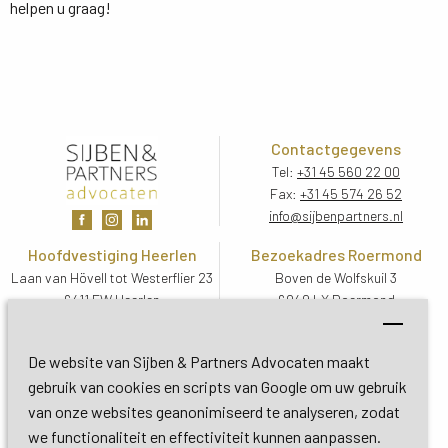
helpen u graag!
Contactgegevens
Tel:
+31 45 560 22 00
Fax:
+31 45 574 26 52
info@sijbenpartners.nl
Hoofdvestiging Heerlen
Bezoekadres Roermond
Laan van Hövell tot Westerflier 23
Boven de Wolfskuil 3
6411 EW Heerlen
6049 LX Roermond
Routebeschrijving
Routebeschrijving
Bezoekadres De Bilt
De website van Sijben & Partners Advocaten maakt
Soestdijkseweg Zuid 13
gebruik van cookies en scripts van Google om uw gebruik
3732 HC De Bilt (Utrecht)
van onze websites geanonimiseerd te analyseren, zodat
Routebeschrijving
we functionaliteit en effectiviteit kunnen aanpassen.