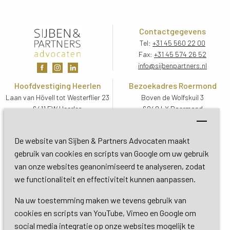
Contactgegevens
Tel:
+31 45 560 22 00
Fax:
+31 45 574 26 52
info@sijbenpartners.nl
Hoofdvestiging Heerlen
Bezoekadres Roermond
Laan van Hövell tot Westerflier 23
Boven de Wolfskuil 3
6411 EW Heerlen
6049 LX Roermond
Routebeschrijving
Routebeschrijving
Bezoekadres De Bilt
De website van Sijben & Partners Advocaten maakt
Soestdijkseweg Zuid 13
gebruik van cookies en scripts van Google om uw gebruik
3732 HC De Bilt (Utrecht)
van onze websites geanonimiseerd te analyseren, zodat
Routebeschrijving
we functionaliteit en effectiviteit kunnen aanpassen.
Na uw toestemming maken we tevens gebruik van
Copyright 2026 © Sijben & Partners 
cookies en scripts van YouTube, Vimeo en Google om
social media integratie op onze websites mogelijk te