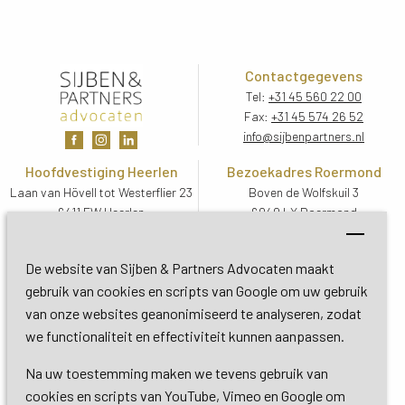
Contactgegevens
Tel:
+31 45 560 22 00
Fax:
+31 45 574 26 52
info@sijbenpartners.nl
Hoofdvestiging Heerlen
Bezoekadres Roermond
Laan van Hövell tot Westerflier 23
Boven de Wolfskuil 3
6411 EW Heerlen
6049 LX Roermond
Routebeschrijving
Routebeschrijving
Bezoekadres De Bilt
De website van Sijben & Partners Advocaten maakt
Soestdijkseweg Zuid 13
gebruik van cookies en scripts van Google om uw gebruik
3732 HC De Bilt (Utrecht)
van onze websites geanonimiseerd te analyseren, zodat
Routebeschrijving
we functionaliteit en effectiviteit kunnen aanpassen.
Na uw toestemming maken we tevens gebruik van
Copyright 2026 © Sijben & Partners 
cookies en scripts van YouTube, Vimeo en Google om