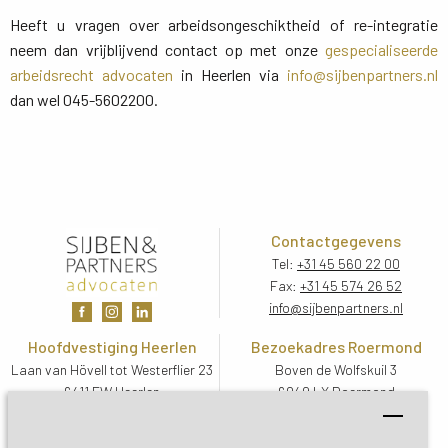
Heeft u vragen over arbeidsongeschiktheid of re-integratie
neem dan vrijblijvend contact op met onze
gespecialiseerde
arbeidsrecht advocaten
in Heerlen via 
info@sijbenpartners.nl
dan wel 045-5602200.
Contactgegevens
Tel:
+31 45 560 22 00
Fax:
+31 45 574 26 52
info@sijbenpartners.nl
Hoofdvestiging Heerlen
Bezoekadres Roermond
Laan van Hövell tot Westerflier 23
Boven de Wolfskuil 3
6411 EW Heerlen
6049 LX Roermond
Routebeschrijving
Routebeschrijving