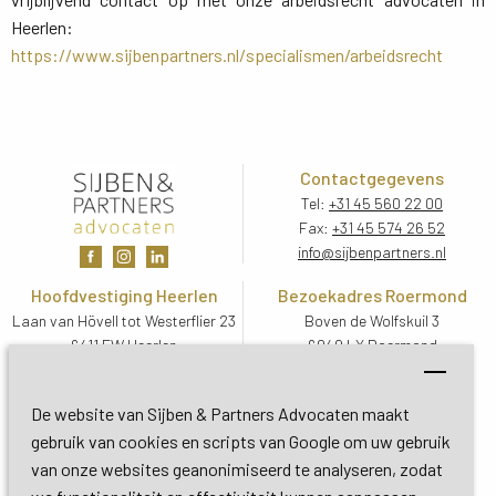
Heerlen:
https://www.sijbenpartners.nl/specialismen/arbeidsrecht
Contactgegevens
Tel:
+31 45 560 22 00
Fax:
+31 45 574 26 52
info@sijbenpartners.nl
Hoofdvestiging Heerlen
Bezoekadres Roermond
Laan van Hövell tot Westerflier 23
Boven de Wolfskuil 3
6411 EW Heerlen
6049 LX Roermond
Routebeschrijving
Routebeschrijving
Bezoekadres De Bilt
De website van Sijben & Partners Advocaten maakt
Soestdijkseweg Zuid 13
gebruik van cookies en scripts van Google om uw gebruik
3732 HC De Bilt (Utrecht)
van onze websites geanonimiseerd te analyseren, zodat
Routebeschrijving