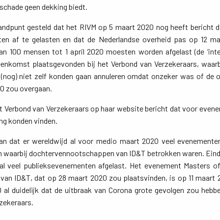
schade geen dekking biedt.
tandpunt gesteld dat het RIVM op 5 maart 2020 nog heeft bericht 
n af te gelasten en dat de Nederlandse overheid pas op 12 maa
 100 mensen tot 1 april 2020 moesten worden afgelast (de ‘intell
eenkomst plaatsgevonden bij het Verbond van Verzekeraars, waarb
 (nog) niet zelf konden gaan annuleren omdat onzeker was of de o
20 zou overgaan.
t Verbond van Verzekeraars op haar website bericht dat voor evene
ng konden vinden.
aan dat er wereldwijd al voor medio maart 2020 veel evenement
n waarbij dochtervennootschappen van ID&T betrokken waren. Eind 
al veel publieksevenementen afgelast. Het evenement Masters o
an ID&T, dat op 28 maart 2020 zou plaatsvinden, is op 11 maart 
al duidelijk dat de uitbraak van Corona grote gevolgen zou hebb
zekeraars.