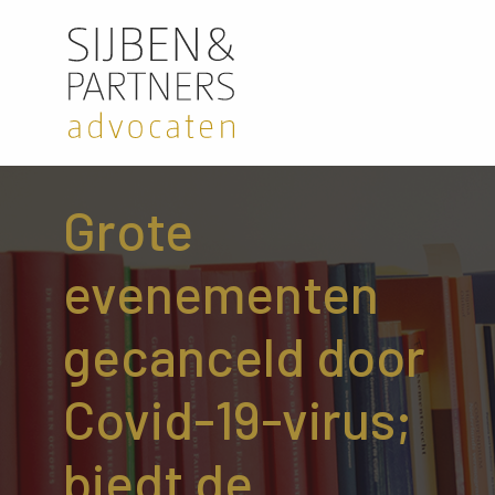
Grote
evenementen
gecanceld door
Covid-19-virus;
biedt de