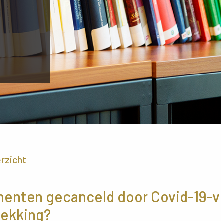
erzicht
enten gecanceld door Covid-19-vi
dekking?