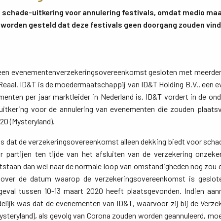
t schade-uitkering voor annulering festivals, omdat medio ma
 worden gesteld dat deze festivals geen doorgang zouden vind
 een evenementenverzekeringsovereenkomst gesloten met meerder
Reaal. ID&T is de moedermaatschappij van ID&T Holding B.V., een 
nten per jaar marktleider in Nederland is. ID&T vordert in de on
uitkering voor de annulering van evenementen die zouden plaatsv
20 (Mysteryland).
ens dat de verzekeringsovereenkomst alleen dekking biedt voor schad
r partijen ten tijde van het afsluiten van de verzekering onzeke
staan dan wel naar de normale loop van omstandigheden nog zou on
 over de datum waarop de verzekeringsovereenkomst is geslote
 geval tussen 10-13 maart 2020 heeft plaatsgevonden. Indien aan
elijk was dat de evenementen van ID&T, waarvoor zij bij de Verz
Mysteryland), als gevolg van Corona zouden worden geannuleerd, 