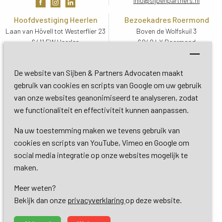
info@sijbenpartners.nl
Hoofdvestiging Heerlen
Bezoekadres Roermond
Laan van Hövell tot Westerflier 23
Boven de Wolfskuil 3
6411 EW Heerlen
6049 LX Roermond
Routebeschrijving
Routebeschrijving
Bezoekadres De Bilt
De website van Sijben & Partners Advocaten maakt
Soestdijkseweg Zuid 13
gebruik van cookies en scripts van Google om uw gebruik
3732 HC De Bilt (Utrecht)
van onze websites geanonimiseerd te analyseren, zodat
Routebeschrijving
we functionaliteit en effectiviteit kunnen aanpassen.
Na uw toestemming maken we tevens gebruik van
Copyright 2026 © Sijben & Partners 
cookies en scripts van YouTube, Vimeo en Google om
social media integratie op onze websites mogelijk te
Algemene voorwaarden
maken.
Meer weten?
Privacy- en cookieverklaring
Bekijk dan onze 
privacyverklaring
op deze website.
Dienstverlening