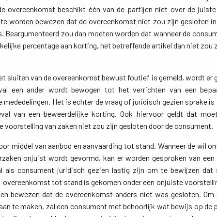
de overeenkomst beschikt één van de partijen niet over de juiste
 te worden bewezen dat de overeenkomst niet zou zijn gesloten in h
as. Beargumenteerd zou dan moeten worden dat wanneer de consum
elijke percentage aan korting, het betreffende artikel dan niet zou 
t sluiten van de overeenkomst bewust foutief is gemeld, wordt er g
val een ander wordt bewogen tot het verrichten van een bepaa
e mededelingen. Het is echter de vraag of juridisch gezien sprake is
eval van een beweerdelijke korting. Ook hiervoor geldt dat m
e voorstelling van zaken niet zou zijn gesloten door de consument.
r middel van aanbod en aanvaarding tot stand. Wanneer de wil o
zaken onjuist wordt gevormd, kan er worden gesproken van een 
l als consument juridisch gezien lastig zijn om te bewijzen dat
n overeenkomst tot stand is gekomen onder een onjuiste voorstell
orden bewezen dat de overeenkomst anders niet was gesloten. Om
daan te maken, zal een consument met behoorlijk wat bewijs op d