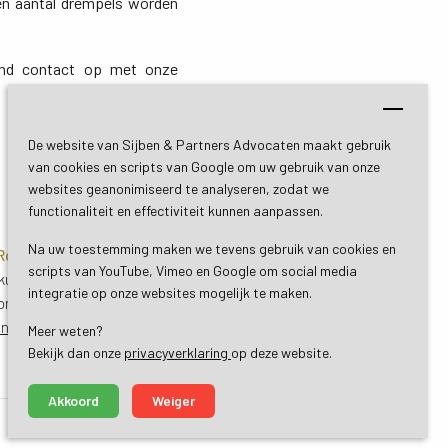
en aantal drempels worden
vend contact op met onze
De website van Sijben & Partners Advocaten maakt gebruik
van cookies en scripts van Google om uw gebruik van onze
websites geanonimiseerd te analyseren, zodat we
functionaliteit en effectiviteit kunnen aanpassen.
Na uw toestemming maken we tevens gebruik van cookies en
 Roermond
Bezoekadres De Bilt
scripts van YouTube, Vimeo en Google om social media
uil 3
Soestdijkseweg Zuid 13
integratie op onze websites mogelijk te maken.
ond
3732 HC De Bilt (Utrecht)
ing
Routebeschrijving
Meer weten?
Bekijk dan onze 
privacyverklaring
op deze website.
Akkoord
Weiger
made by ivengi