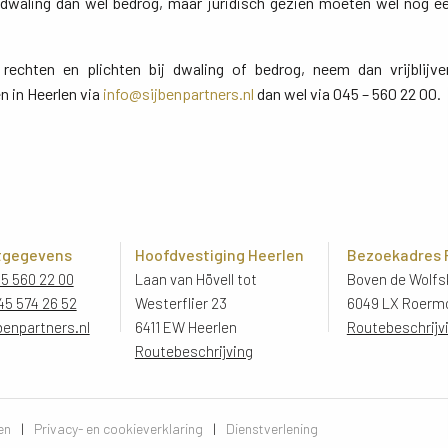
n dwaling dan wel bedrog, maar juridisch gezien moeten wel nog e
rechten en plichten bij dwaling of bedrog, neem dan vrijblij
n in Heerlen via
info@sijbenpartners.nl
dan wel via 045 – 560 22 00.
tgegevens
Hoofdvestiging Heerlen
Bezoekadres
45 560 22 00
Laan van Hövell tot
Boven de Wolfsk
45 574 26 52
Westerflier 23
6049 LX Roerm
benpartners.nl
6411 EW Heerlen
Routebeschrijv
Routebeschrijving
en
|
Privacy- en cookieverklaring
|
Dienstverlening