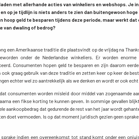
den met allerhande acties van winkeliers en webshops. Je in
en op je tijdlijn is niets anders te zien dan buitengewoon hoge
hoop geld te besparen tijdens deze periode, maar werkt dat o
ke van dwaling of bedrog?
ong een Amerikaanse traditie die plaatsvindt op de vrijdag na Thanks
geworden onder de Nederlandse winkeliers. Er worden enorme
anceerd. Consumenten hopen geld te besparen en zijn daarom eerd
ook graag gebruik van deze traditie en zetten keer op keer de beste
ngen echter wel zo aantrekkelijk als we denken en wordt er ook ech
er dat consumenten worden misleid door middel van zogenaamde aan
arna een fikse korting te kunnen geven. In sommige gevallen blijkt d
nele aankoopbedrag dat gedurende de rest van het jaar wordt gehantee
eten doet vermoeden. Is op dat moment juridisch gezien geen sprake
 sprake indien een overeenkomst tot stand komt onder een onjuist