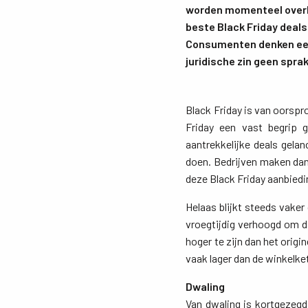
worden momenteel overla
beste Black Friday deals 
Consumenten denken een 
juridische zin geen spra
Black Friday is van oorspr
Friday een vast begrip 
aantrekkelijke deals gel
doen. Bedrijven maken dan 
deze Black Friday aanbiedi
Helaas blijkt steeds vak
vroegtijdig verhoogd om da
hoger te zijn dan het origi
vaak lager dan de winkelk
Dwaling
Van dwaling is kortgezegd