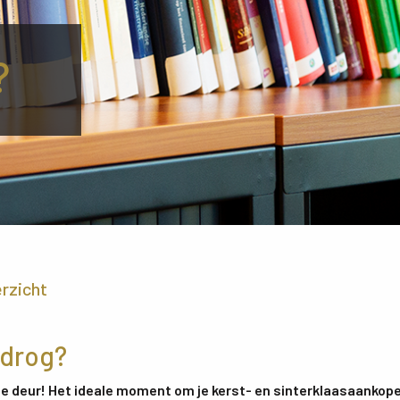
?
erzicht
edrog?
 de deur! Het ideale moment om je kerst- en sinterklaasaankop