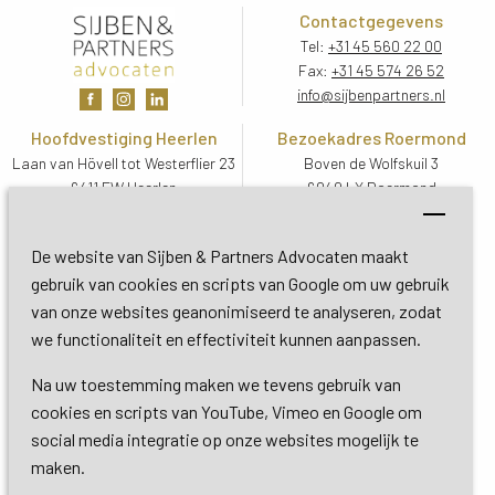
Contactgegevens
Tel:
+31 45 560 22 00
Fax:
+31 45 574 26 52
info@sijbenpartners.nl
Hoofdvestiging Heerlen
Bezoekadres Roermond
Laan van Hövell tot Westerflier 23
Boven de Wolfskuil 3
6411 EW Heerlen
6049 LX Roermond
Routebeschrijving
Routebeschrijving
Bezoekadres De Bilt
De website van Sijben & Partners Advocaten maakt
Soestdijkseweg Zuid 13
gebruik van cookies en scripts van Google om uw gebruik
3732 HC De Bilt (Utrecht)
van onze websites geanonimiseerd te analyseren, zodat
Routebeschrijving
we functionaliteit en effectiviteit kunnen aanpassen.
Na uw toestemming maken we tevens gebruik van
Copyright 2026 © Sijben & Partners 
cookies en scripts van YouTube, Vimeo en Google om
social media integratie op onze websites mogelijk te
Algemene voorwaarden
maken.