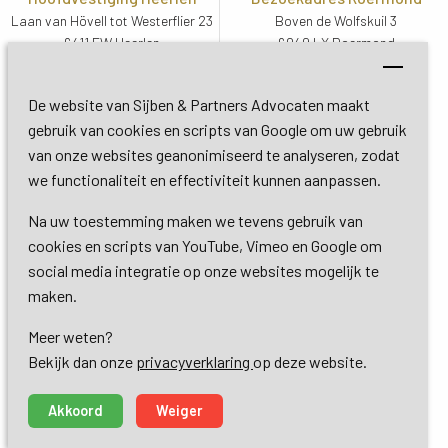
Laan van Hövell tot Westerflier 23
Boven de Wolfskuil 3
6411 EW Heerlen
6049 LX Roermond
Routebeschrijving
Routebeschrijving
Bezoekadres De Bilt
De website van Sijben & Partners Advocaten maakt
Soestdijkseweg Zuid 13
gebruik van cookies en scripts van Google om uw gebruik
3732 HC De Bilt (Utrecht)
van onze websites geanonimiseerd te analyseren, zodat
Routebeschrijving
we functionaliteit en effectiviteit kunnen aanpassen.
Na uw toestemming maken we tevens gebruik van
Copyright 2026 © Sijben & Partners 
cookies en scripts van YouTube, Vimeo en Google om
social media integratie op onze websites mogelijk te
Algemene voorwaarden
maken.
Meer weten?
Privacy- en cookieverklaring
Bekijk dan onze 
privacyverklaring
op deze website.
Dienstverlening
Akkoord
Weiger
made by ivengi