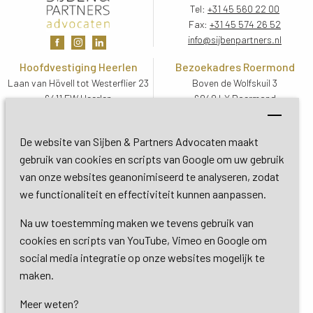
Tel:
+31 45 560 22 00
Fax:
+31 45 574 26 52
info@sijbenpartners.nl
Hoofdvestiging Heerlen
Bezoekadres Roermond
Laan van Hövell tot Westerflier 23
Boven de Wolfskuil 3
6411 EW Heerlen
6049 LX Roermond
Routebeschrijving
Routebeschrijving
Bezoekadres De Bilt
De website van Sijben & Partners Advocaten maakt
Soestdijkseweg Zuid 13
gebruik van cookies en scripts van Google om uw gebruik
3732 HC De Bilt (Utrecht)
van onze websites geanonimiseerd te analyseren, zodat
Routebeschrijving
we functionaliteit en effectiviteit kunnen aanpassen.
Na uw toestemming maken we tevens gebruik van
Copyright 2026 © Sijben & Partners 
cookies en scripts van YouTube, Vimeo en Google om
social media integratie op onze websites mogelijk te
Algemene voorwaarden
maken.
Meer weten?
Privacy- en cookieverklaring