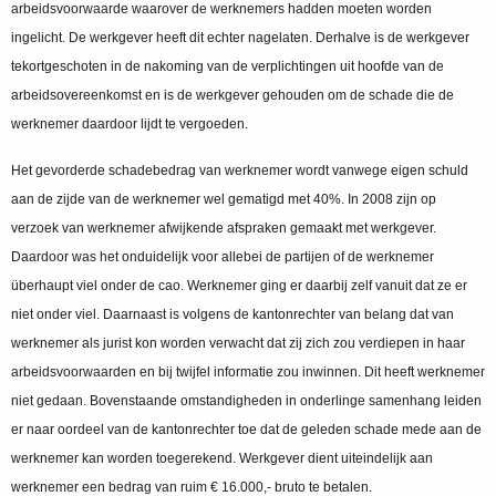
arbeidsvoorwaarde waarover de werknemers hadden moeten worden
ingelicht. De werkgever heeft dit echter nagelaten. Derhalve is de werkgever
tekortgeschoten in de nakoming van de verplichtingen uit hoofde van de
arbeidsovereenkomst en is de werkgever gehouden om de schade die de
werknemer daardoor lijdt te vergoeden.
Het gevorderde schadebedrag van werknemer wordt vanwege eigen schuld
aan de zijde van de werknemer wel gematigd met 40%. In 2008 zijn op
verzoek van werknemer afwijkende afspraken gemaakt met werkgever.
Daardoor was het onduidelijk voor allebei de partijen of de werknemer
überhaupt viel onder de cao. Werknemer ging er daarbij zelf vanuit dat ze er
niet onder viel. Daarnaast is volgens de kantonrechter van belang dat van
werknemer als jurist kon worden verwacht dat zij zich zou verdiepen in haar
arbeidsvoorwaarden en bij twijfel informatie zou inwinnen. Dit heeft werknemer
niet gedaan. Bovenstaande omstandigheden in onderlinge samenhang leiden
er naar oordeel van de kantonrechter toe dat de geleden schade mede aan de
werknemer kan worden toegerekend. Werkgever dient uiteindelijk aan
werknemer een bedrag van ruim € 16.000,- bruto te betalen.