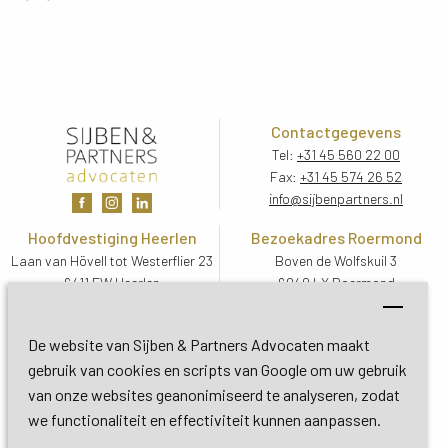
Contactgegevens
Tel:
+31 45 560 22 00
Fax:
+31 45 574 26 52
info@sijbenpartners.nl
Hoofdvestiging Heerlen
Bezoekadres Roermond
Laan van Hövell tot Westerflier 23
Boven de Wolfskuil 3
6411 EW Heerlen
6049 LX Roermond
Routebeschrijving
Routebeschrijving
Bezoekadres De Bilt
De website van Sijben & Partners Advocaten maakt
Soestdijkseweg Zuid 13
gebruik van cookies en scripts van Google om uw gebruik
3732 HC De Bilt (Utrecht)
van onze websites geanonimiseerd te analyseren, zodat
Routebeschrijving
we functionaliteit en effectiviteit kunnen aanpassen.