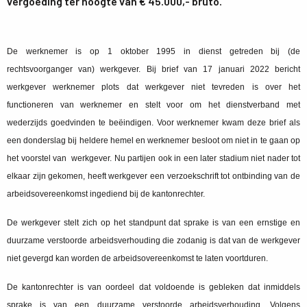
vergoeding ter hoogte van € 45.000,- bruto.
De werknemer is op 1 oktober 1995 in dienst getreden bij (de
rechtsvoorganger van) werkgever. Bij brief van 17 januari 2022 bericht
werkgever werknemer plots dat werkgever niet tevreden is over het
functioneren van werknemer en stelt voor om het dienstverband met
wederzijds goedvinden te beëindigen. Voor werknemer kwam deze brief als
een donderslag bij heldere hemel en werknemer besloot om niet in te gaan op
het voorstel van werkgever. Nu partijen ook in een later stadium niet nader tot
elkaar zijn gekomen, heeft werkgever een verzoekschrift tot ontbinding van de
arbeidsovereenkomst ingediend bij de kantonrechter.
De werkgever stelt zich op het standpunt dat sprake is van een ernstige en
duurzame verstoorde arbeidsverhouding die zodanig is dat van de werkgever
niet gevergd kan worden de arbeidsovereenkomst te laten voortduren.
De kantonrechter is van oordeel dat voldoende is gebleken dat inmiddels
sprake is van een duurzame verstoorde arbeidsverhouding. Volgens