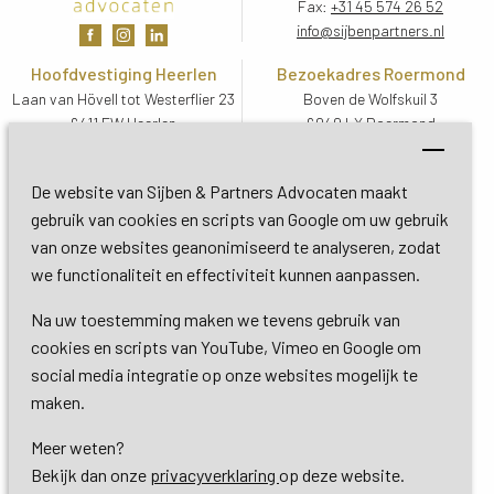
Fax:
+31 45 574 26 52
info@sijbenpartners.nl
Hoofdvestiging Heerlen
Bezoekadres Roermond
Laan van Hövell tot Westerflier 23
Boven de Wolfskuil 3
6411 EW Heerlen
6049 LX Roermond
Routebeschrijving
Routebeschrijving
Bezoekadres De Bilt
De website van Sijben & Partners Advocaten maakt
Soestdijkseweg Zuid 13
gebruik van cookies en scripts van Google om uw gebruik
3732 HC De Bilt (Utrecht)
van onze websites geanonimiseerd te analyseren, zodat
Routebeschrijving
we functionaliteit en effectiviteit kunnen aanpassen.
Na uw toestemming maken we tevens gebruik van
Copyright 2026 © Sijben & Partners 
cookies en scripts van YouTube, Vimeo en Google om
social media integratie op onze websites mogelijk te
Algemene voorwaarden
maken.
Meer weten?
Privacy- en cookieverklaring
Bekijk dan onze 
privacyverklaring
op deze website.