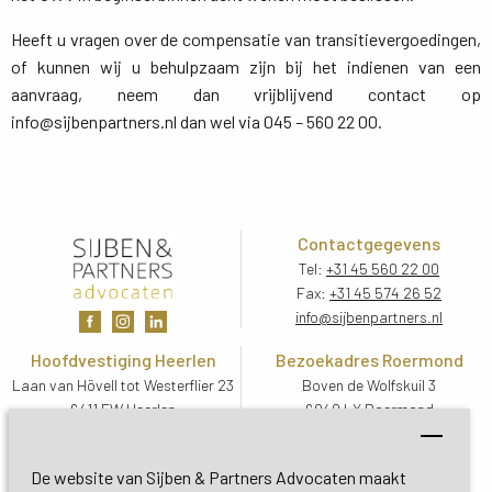
Heeft u vragen over de compensatie van transitievergoedingen,
of kunnen wij u behulpzaam zijn bij het indienen van een
aanvraag, neem dan vrijblijvend contact op
info@sijbenpartners.nl dan wel via 045 – 560 22 00.
Contactgegevens
Tel:
+31 45 560 22 00
Fax:
+31 45 574 26 52
info@sijbenpartners.nl
Hoofdvestiging Heerlen
Bezoekadres Roermond
Laan van Hövell tot Westerflier 23
Boven de Wolfskuil 3
6411 EW Heerlen
6049 LX Roermond
Routebeschrijving
Routebeschrijving
Bezoekadres De Bilt
De website van Sijben & Partners Advocaten maakt