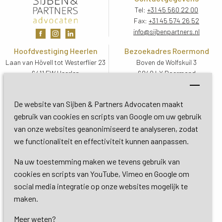
Tel:
+31 45 560 22 00
Fax:
+31 45 574 26 52
info@sijbenpartners.nl
Hoofdvestiging Heerlen
Bezoekadres Roermond
Laan van Hövell tot Westerflier 23
Boven de Wolfskuil 3
6411 EW Heerlen
6049 LX Roermond
Routebeschrijving
Routebeschrijving
Bezoekadres De Bilt
De website van Sijben & Partners Advocaten maakt
Soestdijkseweg Zuid 13
gebruik van cookies en scripts van Google om uw gebruik
3732 HC De Bilt (Utrecht)
van onze websites geanonimiseerd te analyseren, zodat
Routebeschrijving
we functionaliteit en effectiviteit kunnen aanpassen.
Na uw toestemming maken we tevens gebruik van
Copyright 2026 © Sijben & Partners 
cookies en scripts van YouTube, Vimeo en Google om
social media integratie op onze websites mogelijk te
Algemene voorwaarden
maken.
Meer weten?
Privacy- en cookieverklaring