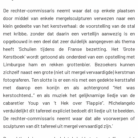
De rechter-commissaris neemt waar dat op enkele plaatsen
door middel van enkele mergelsculpturen verwezen naar een
klein gedeelte van het kerstverhaal: de voorstelling van de stal
met kribbe, zonder dat daarin een vertellijn aanwezig is en
opgebouwd in een deel dat zeer duidelijk aangegeven als thema
heeft ‘Schuilen tijdens de Franse bezetting. Het ‘Grote
Kerstboek’ wordt getoond als onderdeel van een opstelling met
Limburgse ham en rekken grottenbier. Bezoekers kunnen
zichzelf naast een grote (niet uit mergel vervaardigde) kerstman
fotograferen. Ten slotte is er een nis met een gedekte kersttafel
met daarop een konijn en als achtergrond “Het was
kerstochtend..” en als muziek het gelijknamige liedje van de
cabaretier Youp van ’t Hek over ‘Flappie”. Michelangelo
verduidelijkt dit tafereel expliciet bedoelt dit liedje uit te beelden.
De rechter-commissaris neemt waar dat alle voorwerpen of
sculpturen van dit tafereel uit mergel vervaardigd zijn.’