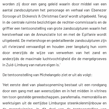
worden zij door een gang geleid waarin door middel van een
aantal zandsculpturen het personage en verhaal van Ebenezer
Scrooge uit Dickens’s ‘A Christmas Carol’ wordt uitgebeeld. Terug
in de centrale ruimte bezichtigen de rechter-commissaris en de
griffier een tentoonstelling van grote zandsculpturen waarin het
kerstverhaal van de Annunciatie tot en met de Epifanie wordt
uitgebeeld. De metershoge en gedetailleerde zandsculpturen zijn
uit rivierzand vervaardigd en houden zeer langdurig hun vorm
door enerzijds de wijze van verwerken van het zand en
anderzijds de maximale luchtvochtigheid die de mergelgroeves
in Zuid-Limburg van nature eigen is.’
De tentoonstelling van Michelangelo ziet er uit als volgt:
‘Het eerste deel van plaatsopneming bestaat uit een rondgang
door een gang met aan weerszijden en in het midden in vitrines
ten toon gestelde gereedschappen, parafernalia, memorabilia en
werktuigen uit de eertijdse Limburgse steenkolenmijnbouw en
de mergelwinning. In dit deel van de tentoonstelling van