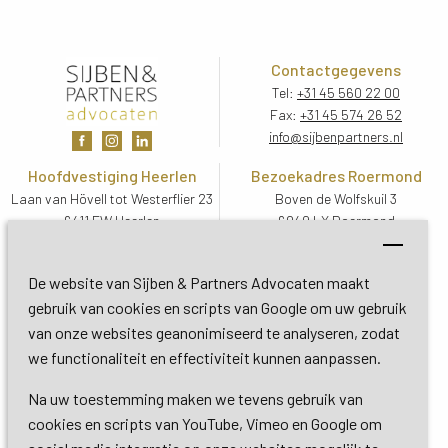
Contactgegevens
Tel:
+31 45 560 22 00
Fax:
+31 45 574 26 52
info@sijbenpartners.nl
Hoofdvestiging Heerlen
Bezoekadres Roermond
Laan van Hövell tot Westerflier 23
Boven de Wolfskuil 3
6411 EW Heerlen
6049 LX Roermond
Routebeschrijving
Routebeschrijving
Bezoekadres De Bilt
De website van Sijben & Partners Advocaten maakt
Soestdijkseweg Zuid 13
gebruik van cookies en scripts van Google om uw gebruik
3732 HC De Bilt (Utrecht)
van onze websites geanonimiseerd te analyseren, zodat
Routebeschrijving
we functionaliteit en effectiviteit kunnen aanpassen.
Na uw toestemming maken we tevens gebruik van
Copyright 2026 © Sijben & Partners 
cookies en scripts van YouTube, Vimeo en Google om