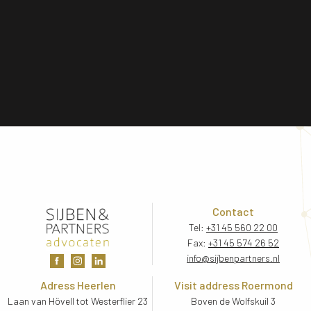
Contact
Tel:
+31 45 560 22 00
Fax:
+31 45 574 26 52
info@sijbenpartners.nl
Adress Heerlen
Visit address Roermond
Laan van Hövell tot Westerflier 23
Boven de Wolfskuil 3