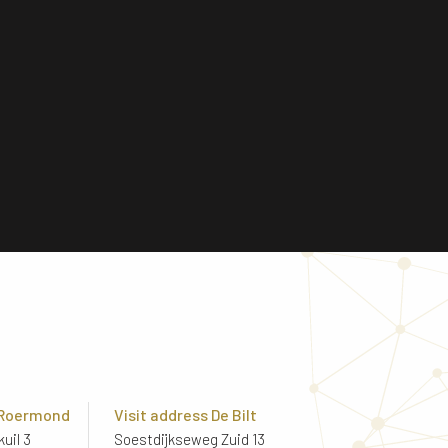
 Roermond
Visit address De Bilt
uil 3
Soestdijkseweg Zuid 13