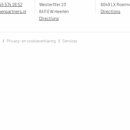
45 574 26 52
Westerflier 23
6049 LX Roerm
benpartners.nl
6411 EW Heerlen
Directions
Directions
|
Privacy- en cookieverklaring
|
Services