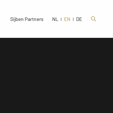
Sijben Partners 
NL
EN
DE
|
|