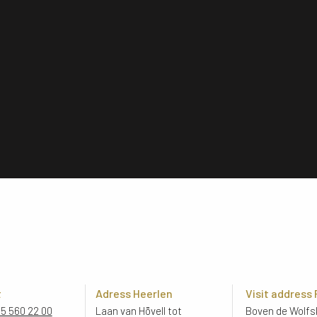
t
Adress Heerlen
Visit address
45 560 22 00
Laan van Hövell tot
Boven de Wolfsk