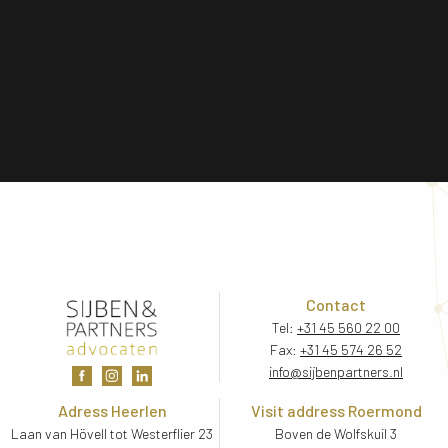
Contact
Tel:
+31 45 560 22 00
Fax:
+31 45 574 26 52
info@sijbenpartners.nl
Adress Heerlen
Visit address Roermond
Laan van Hövell tot Westerflier 23
Boven de Wolfskuil 3