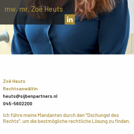
mw. mr. Zoë Heuts
Zoë Heuts
Rechtsanwältin
heuts@sijbenpartners.nl
045-5602200
Ich führe meine Mandanten durch den "Dschungel des
Rechts", um die bestmögliche rechtliche Lösung zu finden.