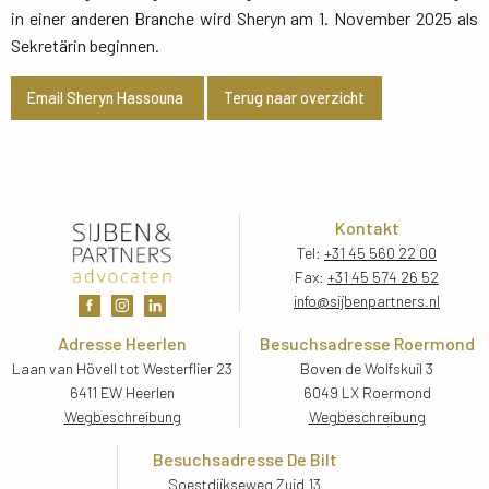
in einer anderen Branche wird Sheryn am 1. November 2025 als
Sekretärin beginnen.
Email Sheryn Hassouna
Terug naar overzicht
Kontakt
Tel:
+31 45 560 22 00
Fax:
+31 45 574 26 52
info@sijbenpartners.nl
Adresse Heerlen
Besuchsadresse Roermond
Laan van Hövell tot Westerflier 23
Boven de Wolfskuil 3
6411 EW Heerlen
6049 LX Roermond
Wegbeschreibung
Wegbeschreibung
Besuchsadresse De Bilt
Soestdijkseweg Zuid 13