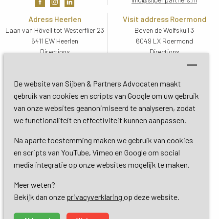
Adress Heerlen
Visit address Roermond
Laan van Hövell tot Westerflier 23
Boven de Wolfskuil 3
6411 EW Heerlen
6049 LX Roermond
Directions
Directions
Visit address De Bilt
Soestdijkseweg Zuid 13
De website van Sijben & Partners Advocaten maakt
3732 HC De Bilt (Utrecht)
gebruik van cookies en scripts van Google om uw gebruik
Directions
van onze websites geanonimiseerd te analyseren, zodat
we functionaliteit en effectiviteit kunnen aanpassen.
Copyright 2026 © Sijben & Partners 
Na aparte toestemming maken we gebruik van cookies
en scripts van YouTube, Vimeo en Google om social
Terms and Conditions
media integratie op onze websites mogelijk te maken.
Meer weten?
Privacy- en cookieverklaring
Bekijk dan onze 
privacyverklaring
op deze website.
Services