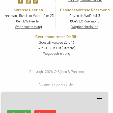
Adresse Heerlen
Besuchsadresse Roermond
Laan van Hövell tot Westerflier 23
Boven de Wolfskuil 3
6411 EW Heerlen
6049 LX Roermond
Wegbeschreibung
Wegbeschreibung
Besuchsadresse De Bilt
Soestdijkseweg Zuid 13
3732 HC De Bilt (Utrecht)
Wegbeschreibung
Copyright 2026 © Sijben & Partners 
Algemene voorwaarden
Privacy- en cookieverklaring
Dienstverlening